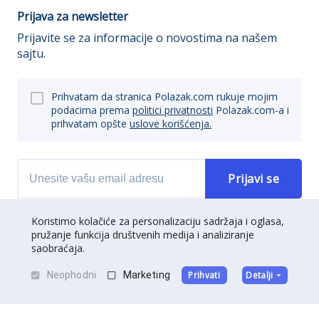
Prijava za newsletter
Prijavite se za informacije o novostima na našem
sajtu.
Prihvatam da stranica Polazak.com rukuje mojim
podacima prema
politici privatnosti
Polazak.com-a i
prihvatam opšte
uslove korišćenja.
Prijavi se
Koristimo kolačiće za personalizaciju sadržaja i oglasa,
pružanje funkcija društvenih medija i analiziranje
saobraćaja.
Neophodni
Marketing
Prihvati
Detalji
O nama
|
Kontakt
|
Postani partner