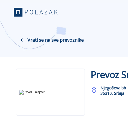
Vrati se na sve prevoznike
Prevoz S
Njegoševa bb
36310, Srbija