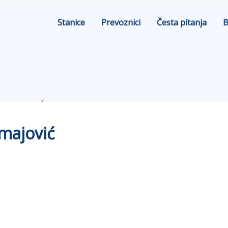
Stanice
Prevoznici
Česta pitanja
B
majović