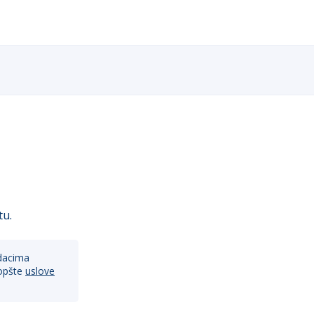
tu.
dacima
opšte
uslove