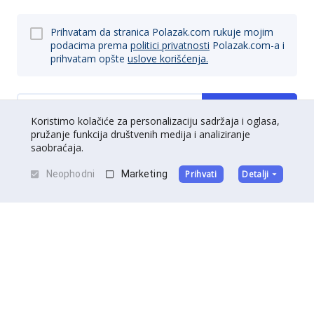
Prihvatam da stranica Polazak.com rukuje mojim
podacima prema
politici privatnosti
Polazak.com-a i
prihvatam opšte
uslove korišćenja.
Prijavi se
Koristimo kolačiće za personalizaciju sadržaja i oglasa,
pružanje funkcija društvenih medija i analiziranje
saobraćaja.
Neophodni
Marketing
Prihvati
Detalji
O nama
|
Kontakt
|
Postani partner
Uslovi korišćenja
|
Politika privatnosti
©
Polazak
2026
.
Sva prava zadržana.