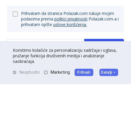
Prihvatam da stranica Polazak.com rukuje mojim
podacima prema
politici privatnosti
Polazak.com-a i
prihvatam opšte
uslove korišćenja.
Prijavi se
Koristimo kolačiće za personalizaciju sadržaja i oglasa,
pružanje funkcija društvenih medija i analiziranje
saobraćaja.
Neophodni
Marketing
Prihvati
Detalji
O nama
|
Kontakt
|
Postani partner
Uslovi korišćenja
|
Politika privatnosti
©
Polazak
2026
.
Sva prava zadržana.
Izradu sajta potpisuje
DedalDev