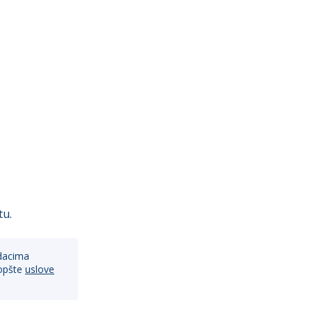
tu.
dacima
opšte
uslove