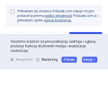
Prihvatam da stranica Polazak.com rukuje mojim
podacima prema
politici privatnosti
Polazak.com-a i
prihvatam opšte
uslove korišćenja.
Prijavi se
Koristimo kolačiće za personalizaciju sadržaja i oglasa,
pružanje funkcija društvenih medija i analiziranje
saobraćaja.
Neophodni
Marketing
Prihvati
Detalji
O nama
|
Kontakt
|
Postani partner
Uslovi korišćenja
|
Politika privatnosti
©
Polazak
2026
.
Sva prava zadržana.
Izradu sajta potpisuje
DedalDev