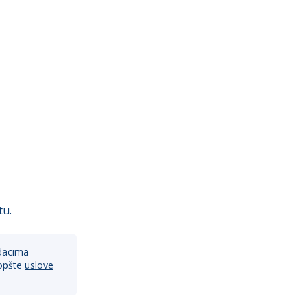
tu.
dacima
opšte
uslove