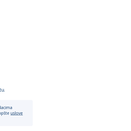
tu.
dacima
opšte
uslove