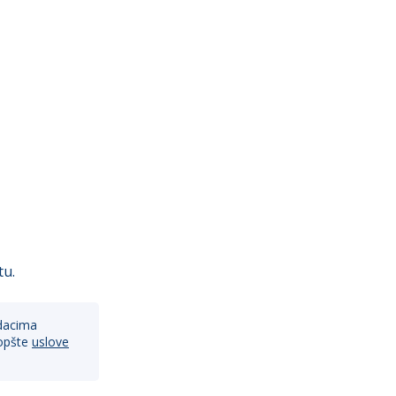
tu.
dacima
opšte
uslove