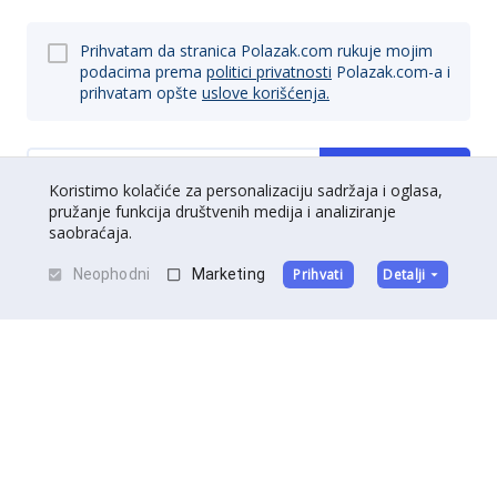
Prihvatam da stranica Polazak.com rukuje mojim
podacima prema
politici privatnosti
Polazak.com-a i
prihvatam opšte
uslove korišćenja.
Prijavi se
Koristimo kolačiće za personalizaciju sadržaja i oglasa,
pružanje funkcija društvenih medija i analiziranje
saobraćaja.
Neophodni
Marketing
Prihvati
Detalji
O nama
|
Kontakt
|
Postani partner
Uslovi korišćenja
|
Politika privatnosti
©
Polazak
2026
.
Sva prava zadržana.
Izradu sajta potpisuje
DedalDev