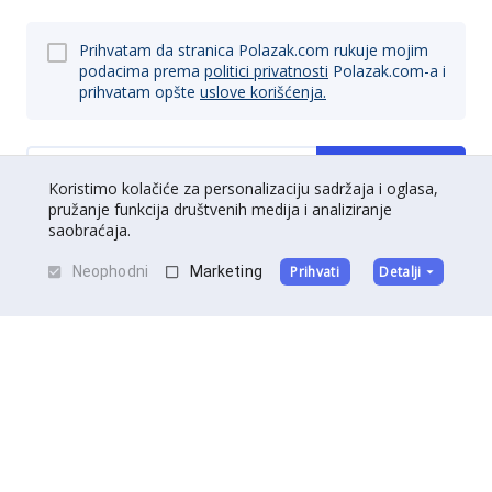
Prihvatam da stranica Polazak.com rukuje mojim
podacima prema
politici privatnosti
Polazak.com-a i
prihvatam opšte
uslove korišćenja.
Prijavi se
Koristimo kolačiće za personalizaciju sadržaja i oglasa,
pružanje funkcija društvenih medija i analiziranje
saobraćaja.
Neophodni
Marketing
Prihvati
Detalji
O nama
|
Kontakt
|
Postani partner
Uslovi korišćenja
|
Politika privatnosti
©
Polazak
2026
.
Sva prava zadržana.
Izradu sajta potpisuje
DedalDev