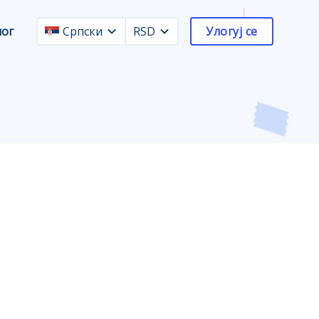
лог
Српски
RSD
Улогуј се