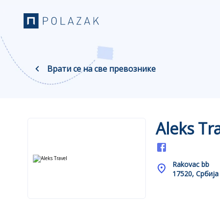
Врати се на све превознике
Aleks Tr
Rakovac bb
17520, Србија