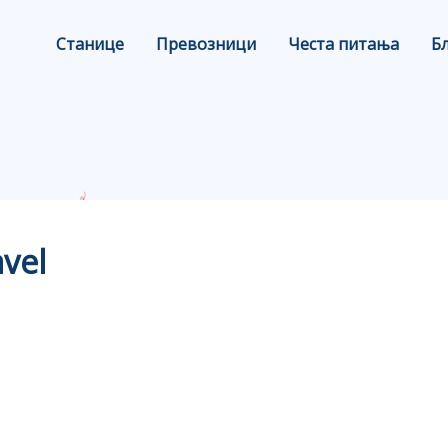
Станице
Превозници
Честа питања
Б
avel