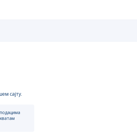
ем сајту.
 подацима
ихватам