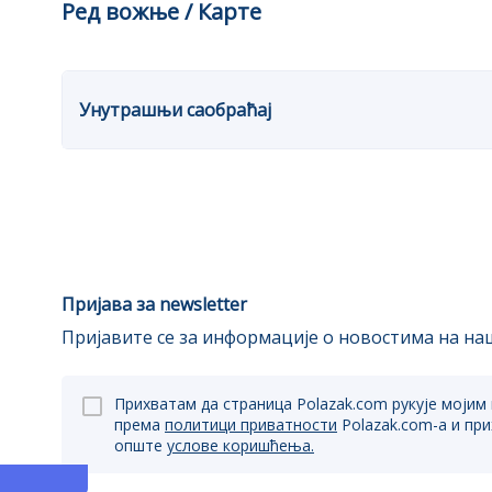
Ред вожње / Карте
Унутрашњи саобраћај
Пријава за newsletter
Пријавите се за информације о новостима на наш
Прихватам да страница Polazak.com рукује мојим
према
политици приватности
Polazak.com-a и пр
опште
услове коришћења.