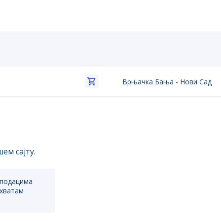
Врњачка Бања
-
Нови Сад
ем сајту.
 подацима
ихватам