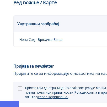
Ред вожње / Карте
Унутрашњи саобраћај
Нови Сад
-
Врњачка Бања
Пријава за newsletter
Пријавите се за информације о новостима на наш
Прихватам да страница Polazak.com рукује мојим
према
политици приватности
Polazak.com-a и пр
опште
услове коришћења.