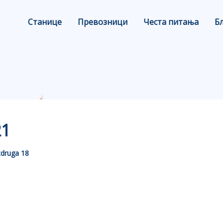
Станице
Превозници
Честа питања
Б
21
druga 18