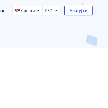
лог
Српски
RSD
Улогуј се