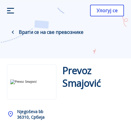
Улогуј се
Врати се на све превознике
Prevoz
Smajović
Njegoševa bb
36310, Србија