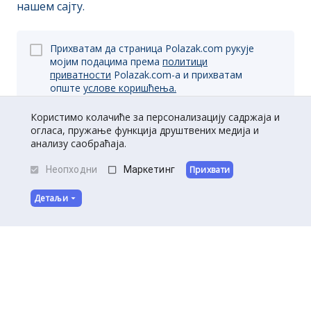
нашем сајту.
Прихватам да страница Polazak.com рукује
мојим подацима према
политици
приватности
Polazak.com-a и прихватам
опште
услове коришћења.
Користимо колачиће за персонализацију садржаја и
огласа, пружање функција друштвених медија и
Пријави се
анализу саобраћаја.
Неопходни
Маркетинг
Прихвати
Детаљи
O нама
|
Kontakt
|
Постани партнер
Услови коришћења
|
Политика приватности
©
Полазак
2026
.
Сва права задржана.