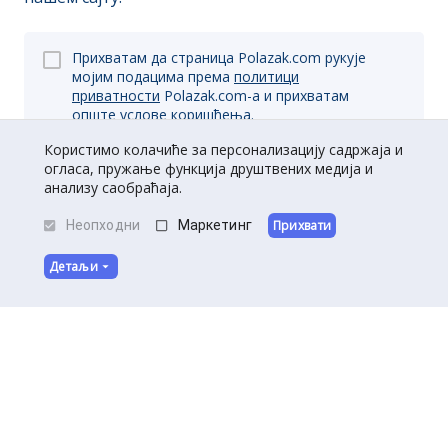
Прихватам да страница Polazak.com рукује
мојим подацима према
политици
приватности
Polazak.com-a и прихватам
опште
услове коришћења.
Користимо колачиће за персонализацију садржаја и
огласа, пружање функција друштвених медија и
анализу саобраћаја.
Пријави се
Неопходни
Маркетинг
Прихвати
Детаљи
O нама
|
Kontakt
|
Постани партнер
Услови коришћења
|
Политика приватности
©
Полазак
2026
.
Сва права задржана.