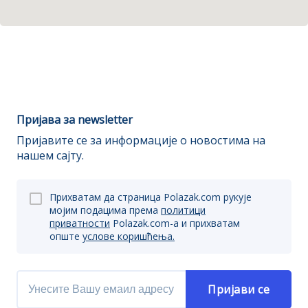
Пријава за newsletter
Пријавите се за информације о новостима на
нашем сајту.
Прихватам да страница Polazak.com рукује
мојим подацима према
политици
приватности
Polazak.com-a и прихватам
опште
услове коришћења.
Пријави се