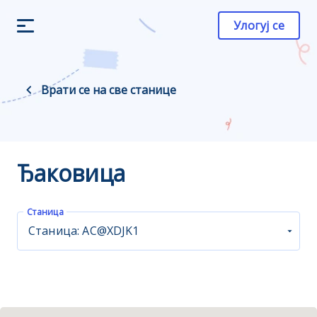
Улогуј се
Врати се на све станице
Ђаковица
Станица
Станица: АС@XDJK1