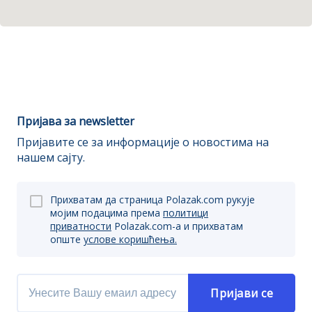
Пријава за newsletter
Пријавите се за информације о новостима на
нашем сајту.
Прихватам да страница Polazak.com рукује
мојим подацима према
политици
приватности
Polazak.com-a и прихватам
опште
услове коришћења.
Пријави се