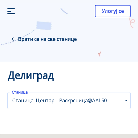
Улогуј се
Врати се на све станице
Делиград
Станица
Станица: Центар - Раскрсница@AAL50