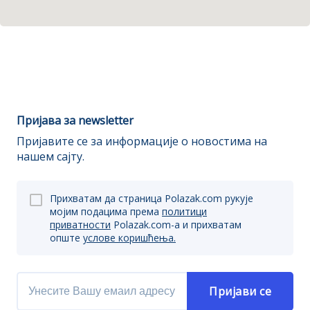
Пријава за newsletter
Пријавите се за информације о новостима на
нашем сајту.
Прихватам да страница Polazak.com рукује
мојим подацима према
политици
приватности
Polazak.com-a и прихватам
опште
услове коришћења.
Пријави се