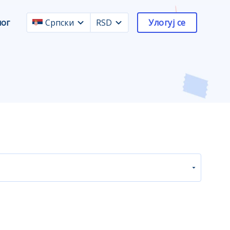
лог
Српски
RSD
Улогуј се