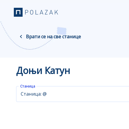
Врати се на све станице
Доњи Катун
Станица
Станица: @