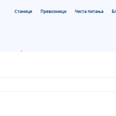
Станице
Превозници
Честа питања
Б