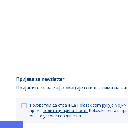
Пријава за newsletter
Пријавите се за информације о новостима на наш
Прихватам да страница Polazak.com рукује мојим
према
политици приватности
Polazak.com-a и пр
опште
услове коришћења.