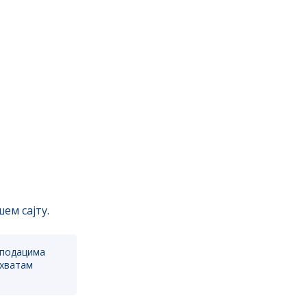
ем сајту.
 подацима
ихватам