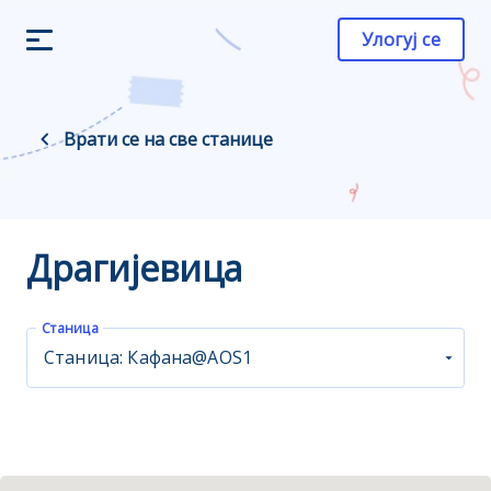
Улогуј се
Врати се на све станице
Драгијевица
Станица
Станица: Кафана@AOS1