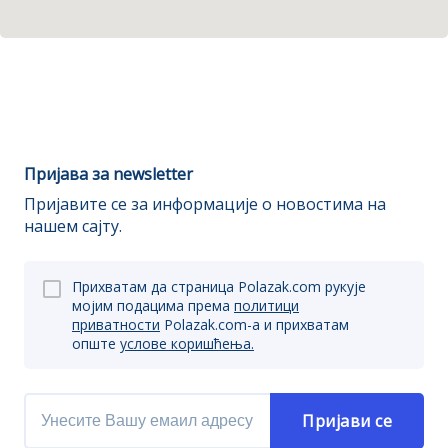
Пријава за newsletter
Пријавите се за информације о новостима на
нашем сајту.
Прихватам да страница Polazak.com рукује
мојим подацима према
политици
приватности
Polazak.com-a и прихватам
опште
услове коришћења.
Пријави се