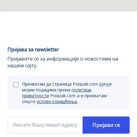
Пријава за newsletter
Пријавите се за информације о новостима на
нашем сајту.
Прихватам да страница Polazak.com рукује
мојим подацима према
политици
приватности
Polazak.com-a и прихватам
опште
услове коришћења.
Пријави се