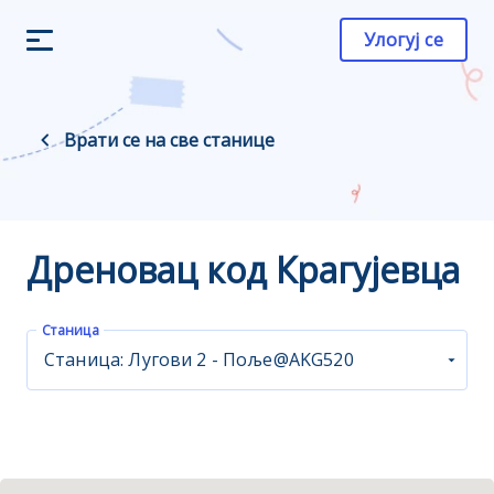
Улогуј се
Врати се на све станице
Дреновац код Крагујевца
Станица
Станица: Лугови 2 - Поље@AKG520