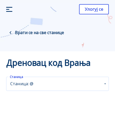
Улогуј се
Врати се на све станице
Дреновац код Врања
Станица
Станица: @