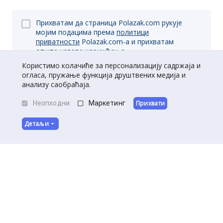
Прихватам да страница Polazak.com рукује
мојим подацима према
политици
приватности
Polazak.com-a и прихватам
опште
услове коришћења.
Користимо колачиће за персонализацију садржаја и
огласа, пружање функција друштвених медија и
анализу саобраћаја.
Пријави се
Неопходни
Маркетинг
Прихвати
Детаљи
O нама
|
Kontakt
|
Постани партнер
Услови коришћења
|
Политика приватности
©
Полазак
2026
.
Сва права задржана.