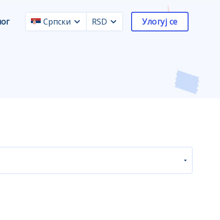
лог
Српски
RSD
Улогуј се