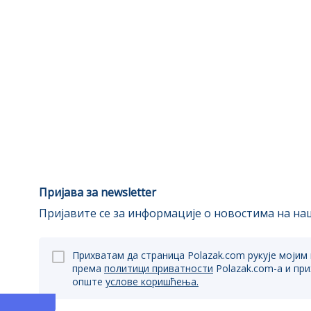
Пријава за newsletter
Пријавите се за информације о новостима на наш
Прихватам да страница Polazak.com рукује мојим
према
политици приватности
Polazak.com-a и пр
опште
услове коришћења.