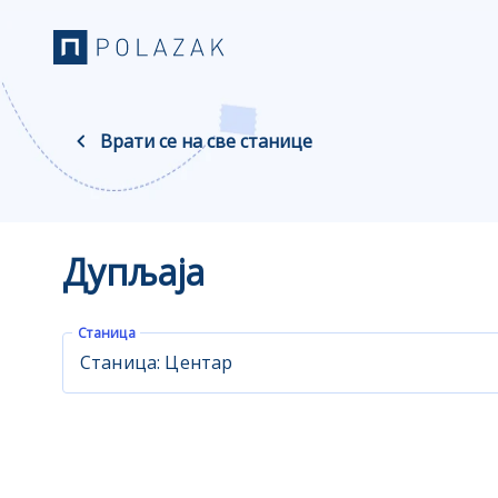
Врати се на све станице
Дупљаја
Станица
Станица: Центар