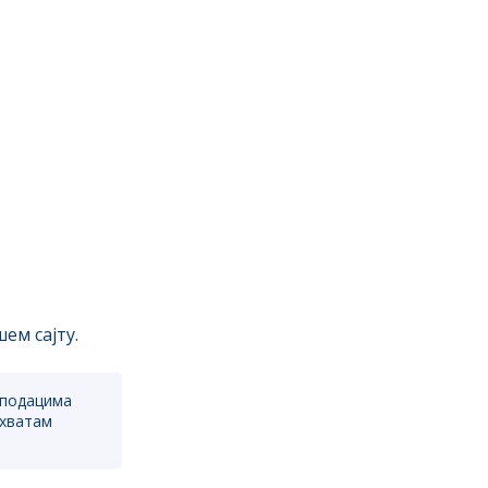
ем сајту.
 подацима
ихватам