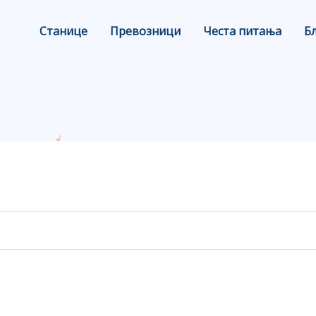
Станице
Превозници
Честа питања
Б