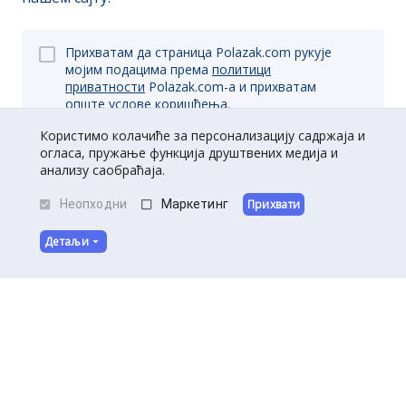
Прихватам да страница Polazak.com рукује
мојим подацима према
политици
приватности
Polazak.com-a и прихватам
опште
услове коришћења.
Користимо колачиће за персонализацију садржаја и
огласа, пружање функција друштвених медија и
анализу саобраћаја.
Пријави се
Неопходни
Маркетинг
Прихвати
Детаљи
O нама
|
Kontakt
|
Постани партнер
Услови коришћења
|
Политика приватности
©
Полазак
2026
.
Сва права задржана.