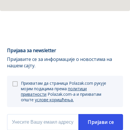
Пријава за newsletter
Пријавите се за информације о новостима на
нашем сајту.
Прихватам да страница Polazak.com рукује
мојим подацима према
политици
приватности
Polazak.com-a и прихватам
опште
услове коришћења.
Пријави се