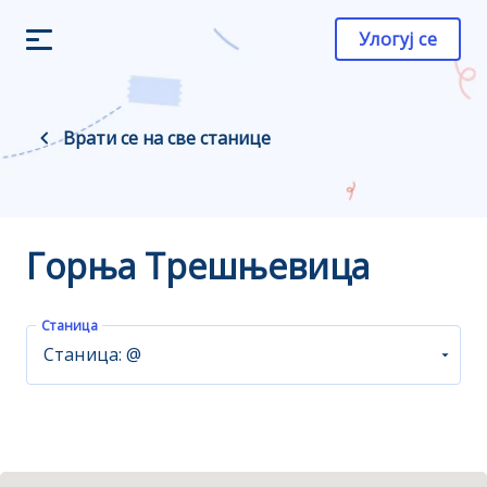
Улогуј се
Врати се на све станице
Горња Трешњевица
Станица
Станица: @