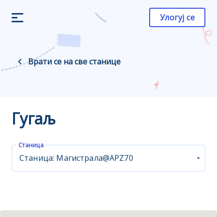
Улогуј се
Врати се на све станице
Гугаљ
Станица
Станица: Магистрала@APZ70