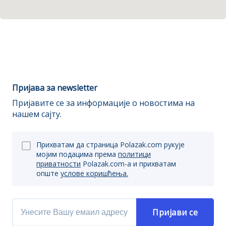
Пријава за newsletter
Пријавите се за информације о новостима на
нашем сајту.
Прихватам да страница Polazak.com рукује
мојим подацима према
политици
приватности
Polazak.com-a и прихватам
опште
услове коришћења.
Пријави се