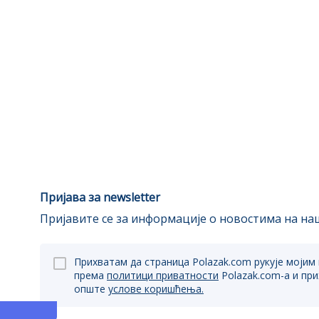
Пријава за newsletter
Пријавите се за информације о новостима на наш
Прихватам да страница Polazak.com рукује мојим
према
политици приватности
Polazak.com-a и пр
опште
услове коришћења.