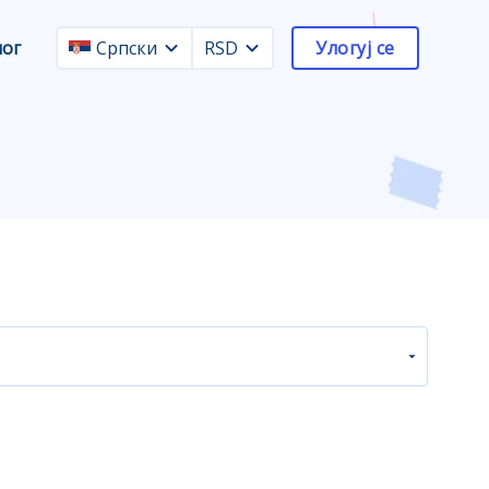
лог
Српски
RSD
Улогуј се