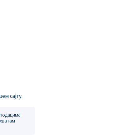
ем сајту.
 подацима
ихватам