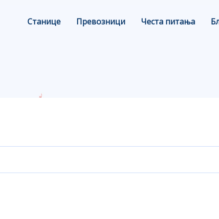
Станице
Превозници
Честа питања
Б