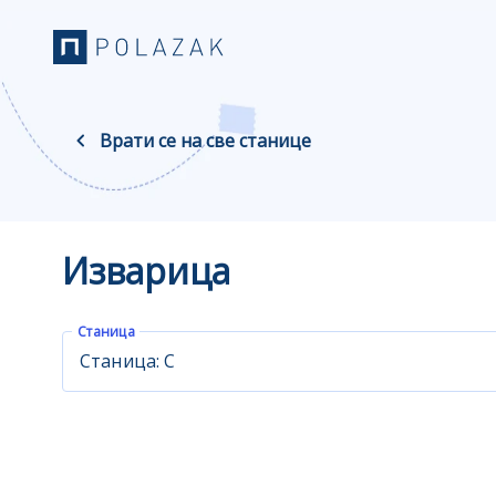
Врати се на све станице
Изварица
Станица
Станица: С