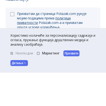
Прихватам да страница Polazak.com рукује
мојим подацима према
политици
приватности
Polazak.com-a и прихватам
опште
услове коришћења.
Користимо колачиће за персонализацију садржаја и
огласа, пружање функција друштвених медија и
анализу саобраћаја.
Пријави се
Неопходни
Маркетинг
Прихвати
Детаљи
O нама
|
Kontakt
|
Постани партнер
Услови коришћења
|
Политика приватности
©
Полазак
2026
.
Сва права задржана.