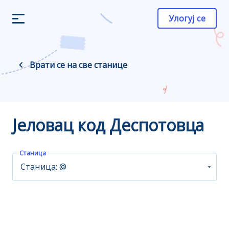
Улогуј се
Врати се на све станице
Јеловац код Деспотовца
Станица
Станица: @