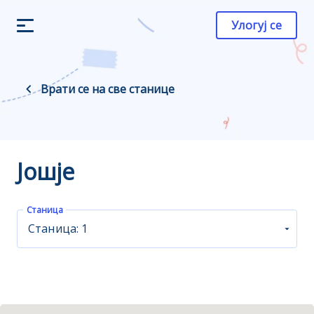
Улогуј се
Врати се на све станице
Јошје
Станица
Станица: 1