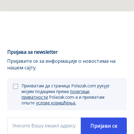
Пријава за newsletter
Пријавите се за информације о новостима на
нашем сајту.
Прихватам да страница Polazak.com рукује
мојим подацима према
политици
приватности
Polazak.com-a и прихватам
опште
услове коришћења.
Пријави се