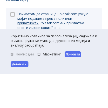
Прихватам да страница Polazak.com рукује
мојим подацима према
политици
приватности
Polazak.com-a и прихватам
опште
услове коришћења.
Користимо колачиће за персонализацију садржаја и
огласа, пружање функција друштвених медија и
анализу саобраћаја.
Пријави се
Неопходни
Маркетинг
Прихвати
Детаљи
O нама
|
Kontakt
|
Постани партнер
Услови коришћења
|
Политика приватности
©
Полазак
2026
.
Сва права задржана.