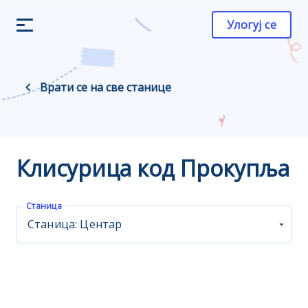
Улогуј се
Врати се на све станице
Клисурица код Прокупља
Станица
Станица: Центар