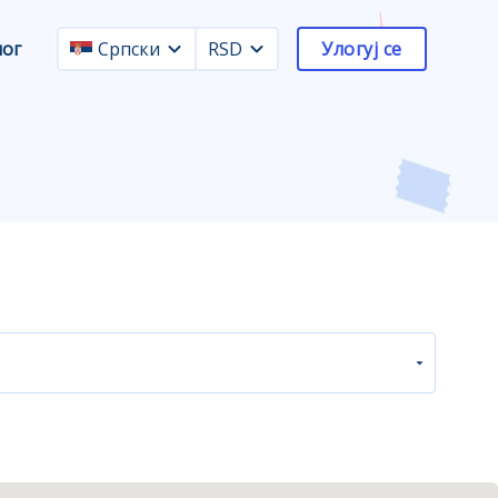
лог
Српски
RSD
Улогуј се