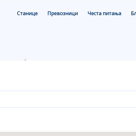
Станице
Превозници
Честа питања
Б