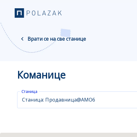
Врати се на све станице
Команице
Станица
Станица: Продавница@AMO6