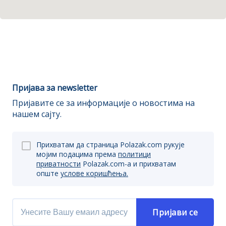
Пријава за newsletter
Пријавите се за информације о новостима на
нашем сајту.
Прихватам да страница Polazak.com рукује
мојим подацима према
политици
приватности
Polazak.com-a и прихватам
опште
услове коришћења.
Пријави се