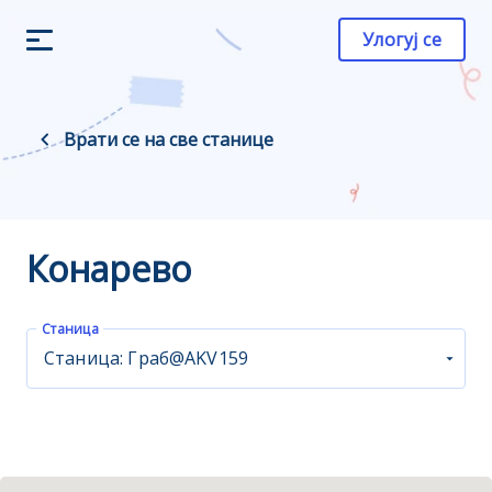
Улогуј се
Врати се на све станице
Конарево
Станица
Станица: Граб@AKV159