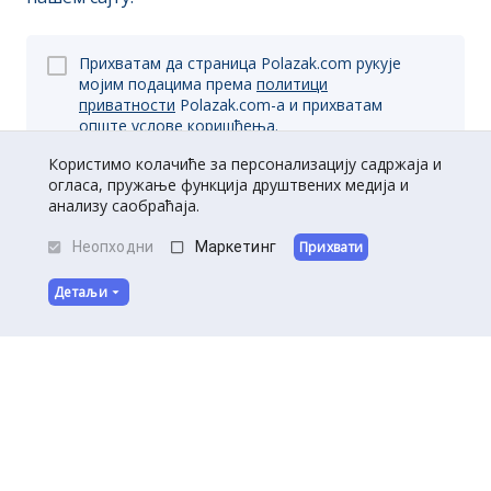
Прихватам да страница Polazak.com рукује
мојим подацима према
политици
приватности
Polazak.com-a и прихватам
опште
услове коришћења.
Користимо колачиће за персонализацију садржаја и
огласа, пружање функција друштвених медија и
анализу саобраћаја.
Пријави се
Неопходни
Маркетинг
Прихвати
Детаљи
O нама
|
Kontakt
|
Постани партнер
Услови коришћења
|
Политика приватности
©
Полазак
2026
.
Сва права задржана.