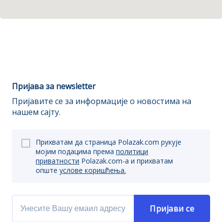
Пријава за newsletter
Пријавите се за информације о новостима на
нашем сајту.
Прихватам да страница Polazak.com рукује
мојим подацима према
политици
приватности
Polazak.com-a и прихватам
опште
услове коришћења.
Пријави се