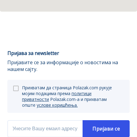
Пријава за newsletter
Пријавите се за информације о новостима на
нашем сајту.
Прихватам да страница Polazak.com рукује
мојим подацима према
политици
приватности
Polazak.com-a и прихватам
опште
услове коришћења.
Пријави се