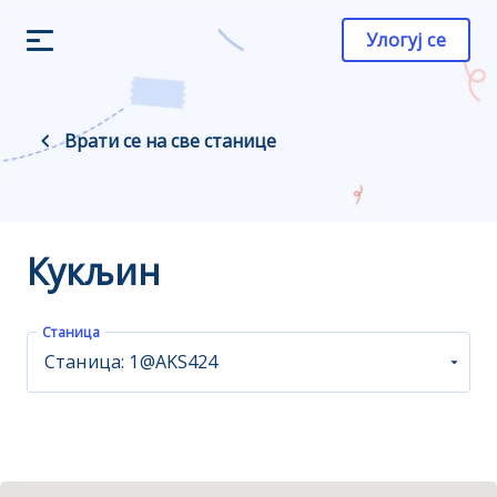
Улогуј се
Врати се на све станице
Кукљин
Станица
Станица: 1@AKS424