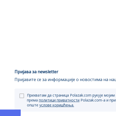
Пријава за newsletter
Пријавите се за информације о новостима на наш
Прихватам да страница Polazak.com рукује мојим
према
политици приватности
Polazak.com-a и пр
опште
услове коришћења.