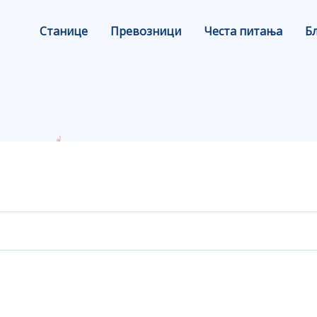
Станице
Превозници
Честа питања
Б