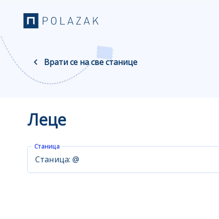
Врати се на све станице
Леце
Станица
Станица: @