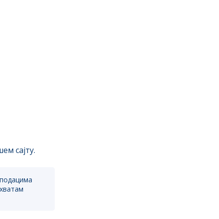
ем сајту.
 подацима
ихватам