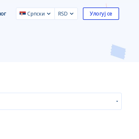
лог
Српски
RSD
Улогуј се