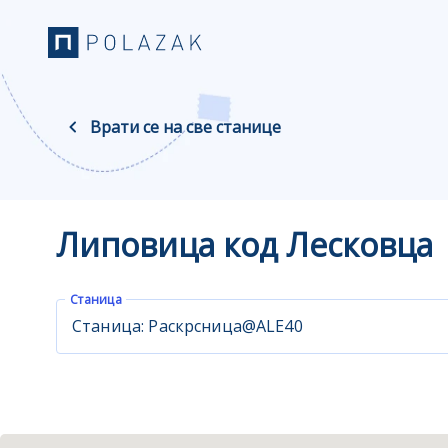
Врати се на све станице
Липовица код Лесковца
Станица
Станица: Раскрсница@ALE40