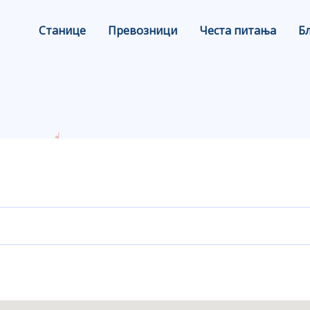
Станице
Превозници
Честа питања
Б