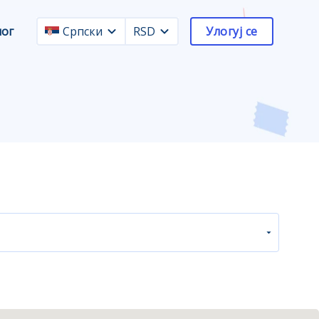
лог
Српски
RSD
Улогуј се