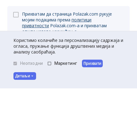
Прихватам да страница Polazak.com рукује
мојим подацима према
политици
приватности
Polazak.com-a и прихватам
опште
услове коришћења.
Користимо колачиће за персонализацију садржаја и
огласа, пружање функција друштвених медија и
анализу саобраћаја.
Пријави се
Неопходни
Маркетинг
Прихвати
Детаљи
O нама
|
Kontakt
|
Постани партнер
Услови коришћења
|
Политика приватности
©
Полазак
2026
.
Сва права задржана.