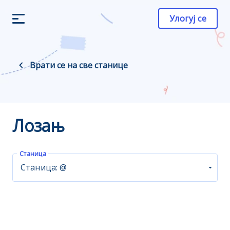
Улогуј се
Врати се на све станице
Лозањ
Станица
Станица: @