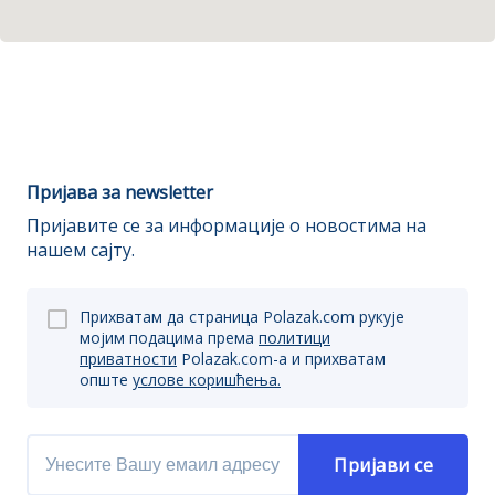
Пријава за newsletter
Пријавите се за информације о новостима на
нашем сајту.
Прихватам да страница Polazak.com рукује
мојим подацима према
политици
приватности
Polazak.com-a и прихватам
опште
услове коришћења.
Пријави се