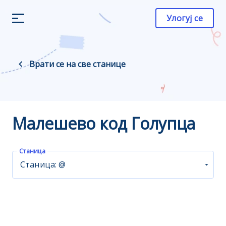
Улогуј се
Врати се на све станице
Малешево код Голупца
Станица
Станица: @