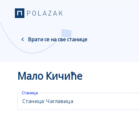
Врати се на све станице
Мало Кичиће
Станица
Станица: Чаглавица