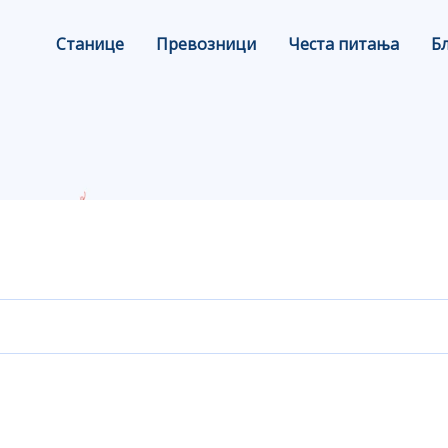
Станице
Превозници
Честа питања
Б