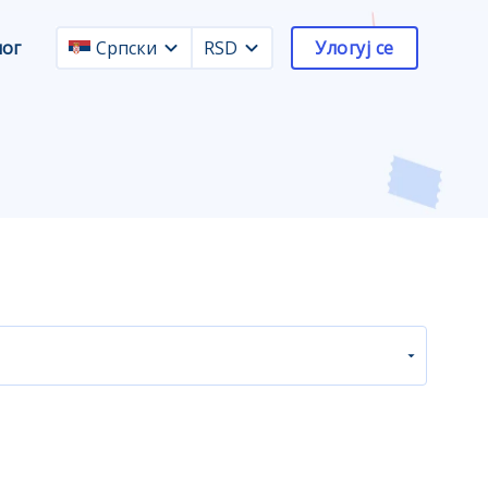
лог
Српски
RSD
Улогуј се