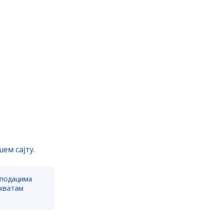
ем сајту.
 подацима
ихватам