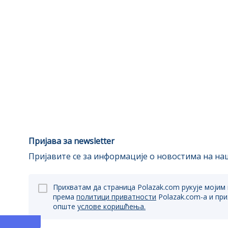
Пријава за newsletter
Пријавите се за информације о новостима на наш
Прихватам да страница Polazak.com рукује мојим
према
политици приватности
Polazak.com-a и пр
опште
услове коришћења.