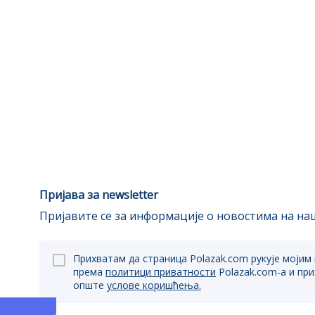
Пријава за newsletter
Пријавите се за информације о новостима на наш
Прихватам да страница Polazak.com рукује мојим
према
политици приватности
Polazak.com-a и пр
опште
услове коришћења.