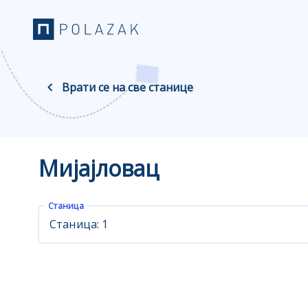
Врати се на све станице
Мијајловац
Станица
Станица: 1