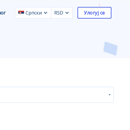
лог
Српски
RSD
Улогуј се