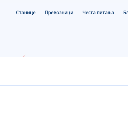
Станице
Превозници
Честа питања
Б