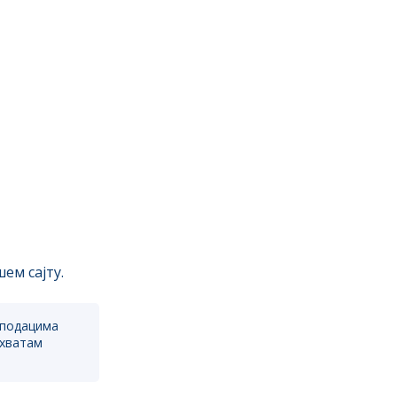
ем сајту.
 подацима
ихватам