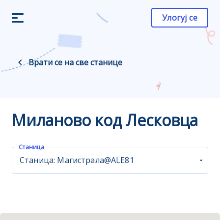
Улогуј се
Врати се на све станице
Миланово код Лесковца
Станица
Станица: Магистрала@ALE81