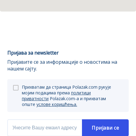
Пријава за newsletter
Пријавите се за информације о новостима на
нашем сајту.
Прихватам да страница Polazak.com рукује
мојим подацима према
политици
приватности
Polazak.com-a и прихватам
опште
услове коришћења.
Пријави се