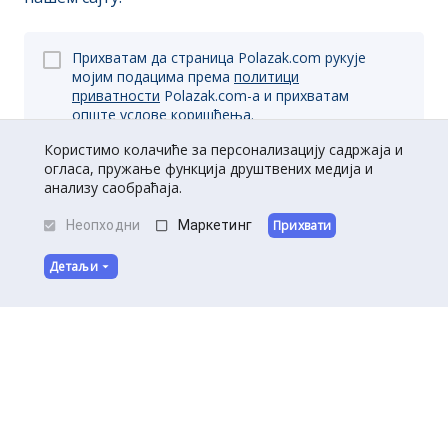
Прихватам да страница Polazak.com рукује
мојим подацима према
политици
приватности
Polazak.com-a и прихватам
опште
услове коришћења.
Користимо колачиће за персонализацију садржаја и
огласа, пружање функција друштвених медија и
анализу саобраћаја.
Пријави се
Неопходни
Маркетинг
Прихвати
Детаљи
O нама
|
Kontakt
|
Постани партнер
Услови коришћења
|
Политика приватности
©
Полазак
2026
.
Сва права задржана.