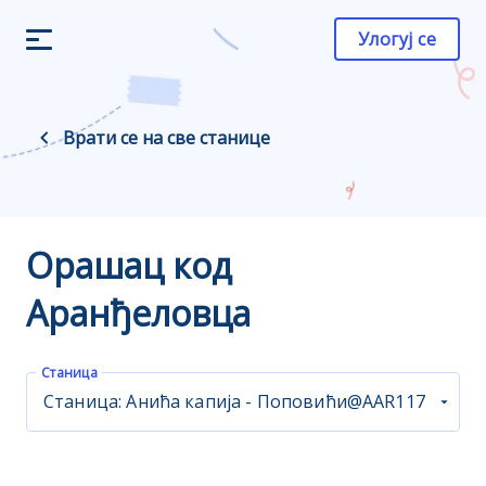
Улогуј се
Врати се на све станице
Орашац код
Аранђеловца
Станица
Станица: Анића капија - Поповићи@AAR117