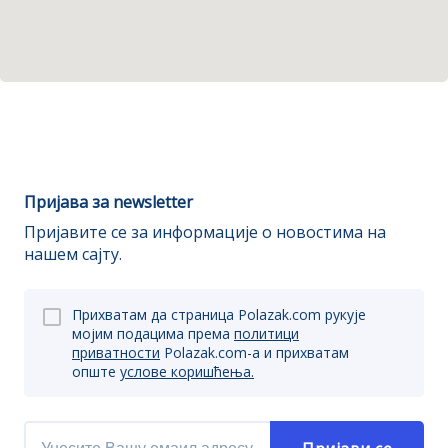
Пријава за newsletter
Пријавите се за информације о новостима на
нашем сајту.
Прихватам да страница Polazak.com рукује
мојим подацима према
политици
приватности
Polazak.com-a и прихватам
опште
услове коришћења.