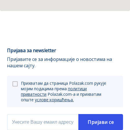
Пријава за newsletter
Пријавите се за информације о новостима на
нашем сајту.
Прихватам да страница Polazak.com рукује
мојим подацима према
политици
приватности
Polazak.com-a и прихватам
опште
услове коришћења.
Пријави се