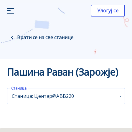
Улогуј се
Врати се на све станице
Пашина Раван (Зарожје)
Станица
Станица: Центар@ABB220