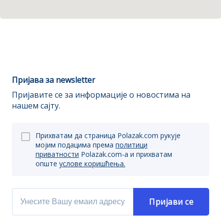
Пријава за newsletter
Пријавите се за информације о новостима на
нашем сајту.
Прихватам да страница Polazak.com рукује
мојим подацима према
политици
приватности
Polazak.com-a и прихватам
опште
услове коришћења.
Пријави се