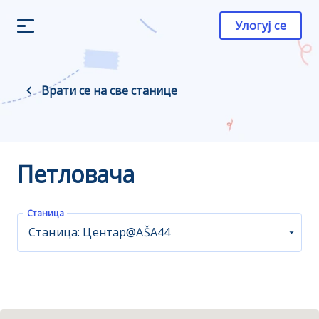
Улогуј се
Врати се на све станице
Петловача
Станица
Станица: Центар@AŠA44