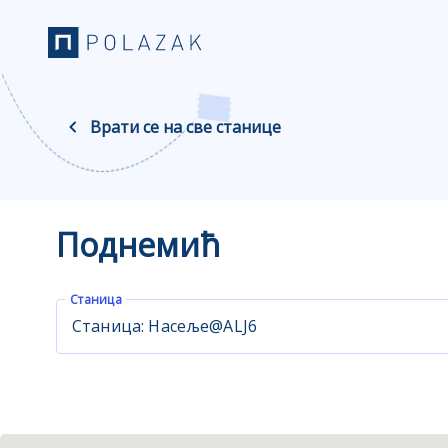
Врати се на све станице
Поднемић
Станица
Станица: Насеље@ALJ6