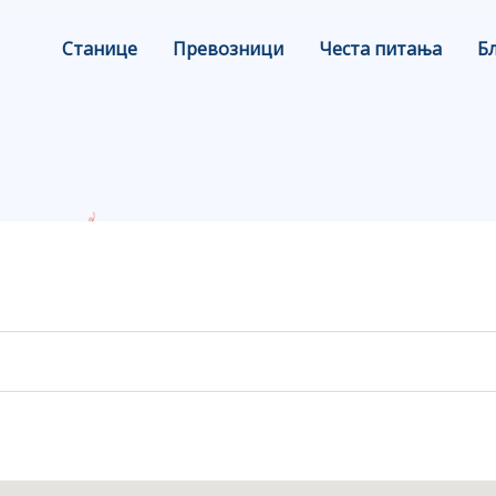
Станице
Превозници
Честа питања
Б