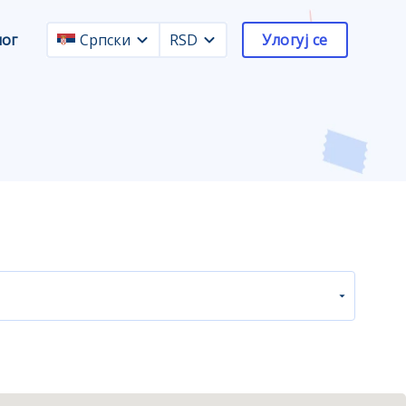
лог
Српски
RSD
Улогуј се