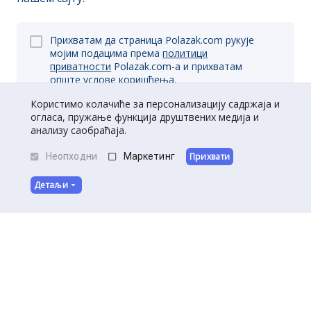
Прихватам да страница Polazak.com рукује
мојим подацима према
политици
приватности
Polazak.com-a и прихватам
опште
услове коришћења.
Користимо колачиће за персонализацију садржаја и
огласа, пружање функција друштвених медија и
анализу саобраћаја.
Пријави се
Неопходни
Маркетинг
Прихвати
Детаљи
O нама
|
Kontakt
|
Постани партнер
Услови коришћења
|
Политика приватности
©
Полазак
2026
.
Сва права задржана.