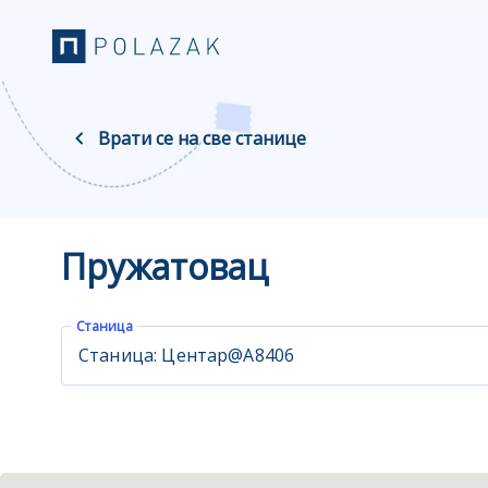
Врати се на све станице
Пружатовац
Станица
Станица: Центар@A8406