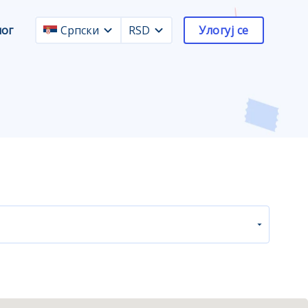
лог
Српски
RSD
Улогуј се