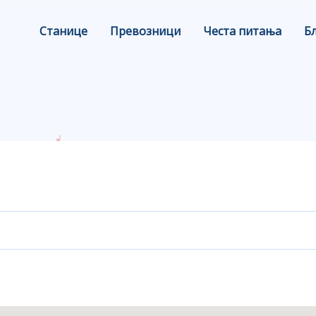
Станице
Превозници
Честа питања
Б